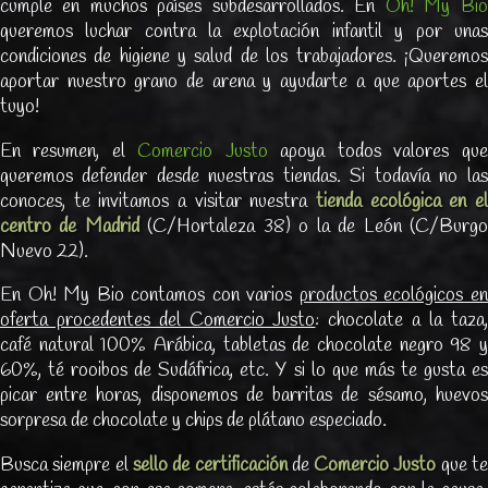
cumple en muchos países subdesarrollados. En
Oh! My Bio
queremos luchar contra la explotación infantil y por unas
condiciones de higiene y salud de los trabajadores. ¡Queremos
aportar nuestro grano de arena y ayudarte a que aportes el
tuyo!
En resumen, el
Comercio Justo
apoya todos valores que
queremos defender desde nuestras tiendas. Si todavía no las
conoces, te invitamos a visitar nuestra
tienda ecológica en el
centro de Madrid
(C/Hortaleza 38) o la de León (C/Burg
Nuevo 22).
En Oh! My Bio contamos con varios
productos ecológicos e
oferta procedentes del Comercio Justo
: chocolate a la taza,
café natural 100% Arábica, tabletas de chocolate negro 98 y
60%, té rooibos de Sudáfrica, etc. Y si lo que más te gusta es
picar entre horas, disponemos de barritas de sésamo, huevos
sorpresa de chocolate y chips de plátano especiado.
Busca siempre el
sello de certificación
de
Comercio Justo
que t