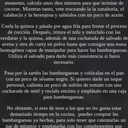
momento, calcula unos diez minutos para que termine de
cocerse. Mientras tanto, vete troceando la la zanahoria, el
calabacín y la berenjena y saltéalos con un poco de aceite.
Cuela la quinoa y pásala por agua fría para frenar el proceso
de cocción. Después, tritura el tofu y mézclalo con las
verduras y la quinoa, además de una cucharada de salvado de
avena y otra de curry en polvo hasta que consigas una masa
homogénea capaz de manipular para hacer las hamburguesas.
Utiliza el salvado para darle más consistencia si fuera
necesario.
Pasa por la sartén las hamburguesas y colócalas en el pan
con un poco de sésamo negro. Si quieres darle un toque
personal, calienta un poco de sofrito de tomate con una
cucharada de miel y rocíalo encima y emplátalo en una caja
para hamburguesas.
No obstante, si eres de esos a los que no les gusta estar
demasiado tiempo en la cocina, puedes comprar las
hamburguesas ya hechas, para solo tener que calentarlas un
par de minutos y emplatarlas con los complementos que