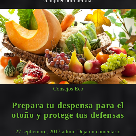
cualquier hora del día.
Consejos Eco
Prepara tu despensa para el
otoño y protege tus defensas
27 septiembre, 2017
admin
Deja un comentario