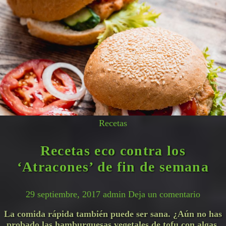
Recetas
Recetas eco contra los
‘Atracones’ de fin de semana
29 septiembre, 2017
admin
Deja un comentario
La comida rápida también puede ser sana. ¿Aún no has
probado las hamburguesas vegetales de tofu con algas,