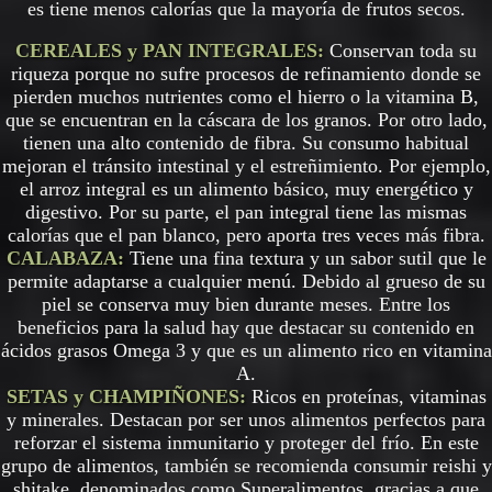
es tiene menos calorías que la mayoría de frutos secos.
CEREALES y PAN INTEGRALES:
Conservan toda su
riqueza porque no sufre procesos de refinamiento donde se
pierden muchos nutrientes como el hierro o la vitamina B,
que se encuentran en la cáscara de los granos. Por otro lado,
tienen una alto contenido de fibra. Su consumo habitual
mejoran el tránsito intestinal y el estreñimiento. Por ejemplo,
el arroz integral es un alimento básico, muy energético y
digestivo. Por su parte, el pan integral tiene las mismas
calorías que el pan blanco, pero aporta tres veces más fibra.
CALABAZA:
Tiene una fina textura y un sabor sutil que le
permite adaptarse a cualquier menú. Debido al grueso de su
piel se conserva muy bien durante meses. Entre los
beneficios para la salud hay que destacar su contenido en
ácidos grasos Omega 3 y que es un alimento rico en vitamina
A.
SETAS y CHAMPIÑONES:
Ricos en proteínas, vitaminas
y minerales. Destacan por ser unos alimentos perfectos para
reforzar el sistema inmunitario y proteger del frío. En este
grupo de alimentos, también se recomienda consumir reishi y
shitake, denominados como Superalimentos, gracias a que