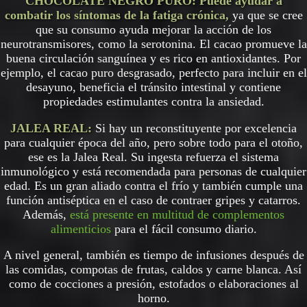
CHOCOLATE NEGRO PURO:
Puede ayudar a
combatir los síntomas de la fatiga crónica,
ya que se cree
que su consumo ayuda mejorar la acción de los
neurotransmisores, como la serotonina. El cacao promueve la
buena circulación sanguínea y es rico en antioxidantes. Por
ejemplo, el cacao puro desgrasado, perfecto para incluir en el
desayuno, beneficia el tránsito intestinal y contiene
propiedades estimulantes contra la ansiedad.
JALEA REAL:
Si hay un reconstituyente por excelencia
para cualquier época del año, pero sobre todo para el otoño,
ese es la Jalea Real. Su ingesta refuerza el sistema
inmunológico y está recomendada para personas de cualquier
edad. Es un gran aliado contra el frío y también cumple una
función antiséptica en el caso de contraer gripes y catarros.
Además,
está presente en multitud de complementos
alimenticios
para el fácil consumo diario.
A nivel general, también es tiempo de infusiones después de
las comidas, compotas de frutas, caldos y carne blanca. Así
como de cocciones a presión, estofados o elaboraciones al
horno.