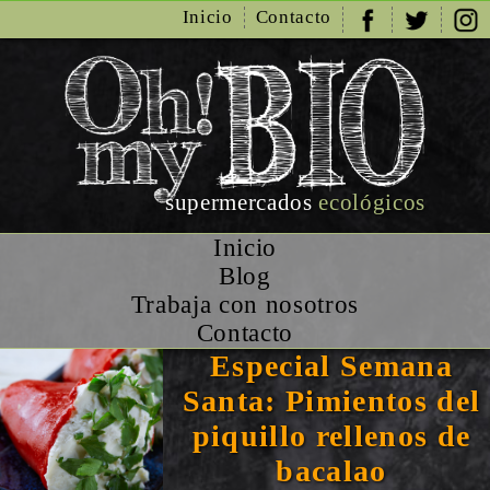
Inicio
Contacto
supermercados
ecológicos
Inicio
Blog
Trabaja con nosotros
Contacto
Especial Semana
Santa: Pimientos del
piquillo rellenos de
bacalao