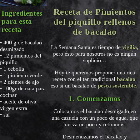
Receta de Pimientos
Ingredientes
del piquillo rellenos
para esta
receta
de bacalao
• 400 g de bacalao
La Semana Santa es tiempo de
vigilia
,
desmigado
pero ésto para nosotros no es ningún
• 12 pimientos del
suplicio…
piquillo
• 1 cebolla
Hoy te queremos proponer una rica
• 1 pimiento verde
receta con el tan tradicional
bacalao
,
• 2 dientes de ajo
eso si un bacalao de
pesca sostenible.
• 100gr de nata para
cocinar
1. Comenzamos
• aceite de oliva
virgen extra
Colocamos el bacalao desmigado en
• sal
una cazuela con un poco de agua, que
hierva un poco y retiramos.
Desmenuzamos el bacalao y