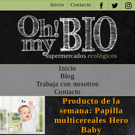
Inicio
Contacto
supermercados
ecológicos
Inicio
Blog
Trabaja con nosotros
Contacto
Producto de la
semana: Papilla
multicereales Hero
Baby