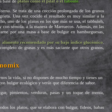
la base de
platos como el pilaf o el
taboulé
.
orma. Se trata de una cocción prolongada de los granos
grieta. Una vez cocido el resultado es muy similar a la
ho, uno de los platos en los que más se usa, el tabbuleh,
 y con sémola, a la manera de Marruecos. Además, en las
carne por una masa a base de bulgur en hamburguesas,
un alimento recomendado por su bajo índice glucémico
.
completo de grasas y es más saciante que otros granos,
rmomix
rnos la vida, si no dispones de mucho tiempo y tienes un
 con bulgur ecológico y verás que diferencia de sabor.
lgur, pimientos, verduras, pasas y un toque de menta,
odos los platos, que se elabora con bulgur, fideos, habas