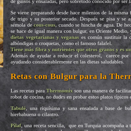
de guisos y ensaladas, pero sobretodo conocido por ser 
Se viene preparando desde hace milenios de la misma f
de trigo y su posterior secado. Después se pisa y se a
sémola de
cous-cous
, cuando se hincha de agua. De hec
se hace de igual manera con bulgur, en Oriente Medio,
dietas vegetarianas y veganas
es común sustituir la 
albóndigas o croquetas, como el famoso falafel.
Tiene más fibra y nutrientes que otros granos y es 
Además de ayudar a reducir el colesterol, carece por 
ayudando considerablemente en las dietas saludables.
Retas con Bulgur para la The
Las recetas para
Thermomix
son una manera de facilita
robot de cocina, no dudes en probar estos platos típicos
Tabulé
, una riquísima y sana ensalada a base de bu
hierbabuena o cilantro.
Pilaf
, una receta sencilla, que en Turquia acompaña a t