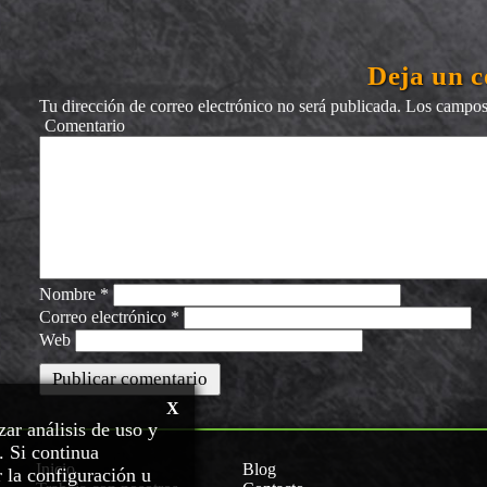
Deja un 
Tu dirección de correo electrónico no será publicada.
Los campos 
Comentario
Nombre
*
Correo electrónico
*
Web
X
zar análisis de uso y
. Si continua
Inicio
Blog
 la configuración u