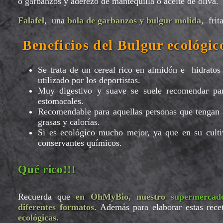
o garbanzos y aderezo de mantequilla o aceite de oliva.
Falafel
, una
bola de garbanzos y bulgur molida
, fri
Beneficios del Bulgur ecológic
Se trata de un cereal rico en almidón e hidratos
utilizado por los deportistas.
Muy digestivo y suave se suele recomendar par
estomacales.
Recomendable para aquellas personas que tengan al
grasas y calorías.
Si es ecológico mucho mejor, ya que en su cultiv
conservantes químicos.
Qué rico!!!
Recuerda que
en OhMyBio, nuestro
supermercad
diferentes formatos
. Además para elaborar estas rec
ecológicas.