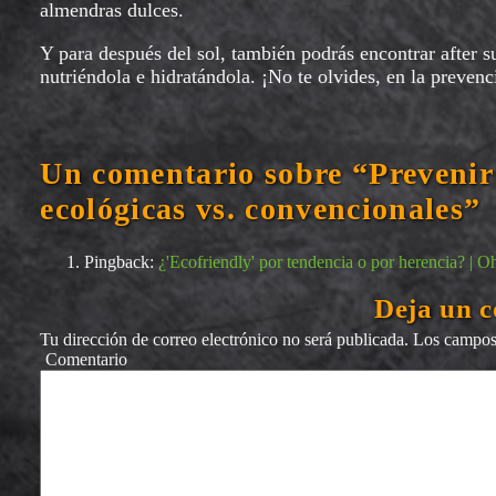
almendras dulces.
Y para después del sol, también podrás encontrar after su
nutriéndola e hidratándola. ¡No te olvides, en la prevenc
Un comentario sobre “Prevenir 
ecológicas vs. convencionales”
Pingback:
¿'Ecofriendly' por tendencia o por herencia? |
Deja un 
Tu dirección de correo electrónico no será publicada.
Los campos 
Comentario