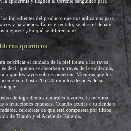
n la epidermis y lleguen al torrente sanguíneo para
.
 los ingredientes del producto que nos aplicamos para
icos y parabenos. En este sentido, se abre el debate
las mejores? ¿En qué se diferencian?
filtros químicos
 certificar el cuidado de la piel frente a los rayos
l, es decir que no se absorben a través de la epidermis,
endo que los rayos solares penetren. Mientras que los
hacen efecto hasta 20 o 30 minutos después de su
roteger.
lusivo de ingredientes naturales favorece la máxima
ias o irritaciones cutáneas. Cuando acudas a tu tienda o
dable, cerciórate de que está compuesta por filtros
ido de Titanio y el Aceite de Karanja.