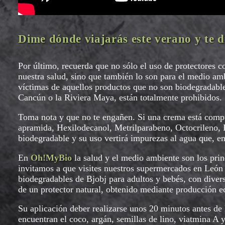
Dime dónde viajarás este verano y te di
Por último, recuerda que no sólo el uso de protectores c
nuestra salud, sino que también lo son para el medio am
víctimas de aquellos productos que no son biodegradabl
Cancún o la Riviera Maya, están totalmente prohibidos.
Toma nota y que no te engañen. Si una crema está comp
apramida, Hexilodecanol, Metrilparabeno, Octocrileno, P
biodegradable y su uso vertirá impurezas al agua que, e
En
Oh!MyBio
la salud y el medio ambiente son los prin
invitamos a que visites nuestros supermercados en León 
biodegradables de Bjobj para adultos y bebés, con divers
de un protector natural, obtenido mediante producción
Su aplicación deber realizarse unos 20 minutos antes de l
encuentran el coco, argán, semillas de lino, viatmina A y