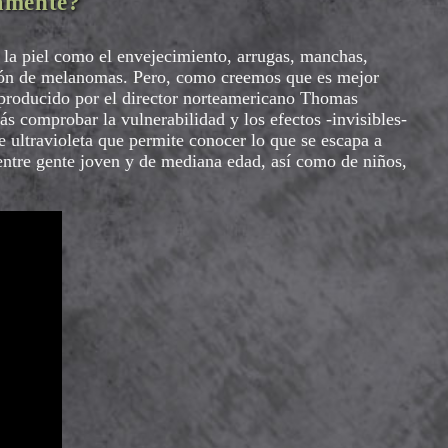
damente?
n la piel como el envejecimiento, arrugas, manchas,
ición de melanomas. Pero, como creemos que es mejor
 producido por el director norteamericano Thomas
ás comprobar la vulnerabilidad y los efectos -invisibles-
te ultravioleta que permite conocer lo que se escapa a
 entre gente joven y de mediana edad, así como de niños,