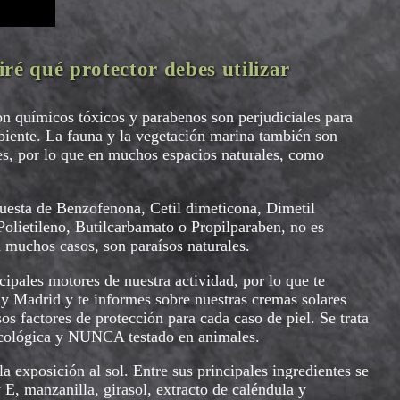
ré qué protector debes utilizar
on químicos tóxicos y parabenos son perjudiciales para
biente. La fauna y la vegetación marina también son
es, por lo que en muchos espacios naturales, como
uesta de Benzofenona, Cetil dimeticona, Dimetil
olietileno, Butilcarbamato o Propilparaben, no es
n muchos casos, son paraísos naturales.
cipales motores de nuestra actividad, por lo que te
y Madrid y te informes sobre nuestras cremas solares
os factores de protección para cada caso de piel. Se trata
 ecológica y NUNCA testado en animales.
a exposición al sol. Entre sus principales ingredientes se
 E, manzanilla, girasol, extracto de caléndula y