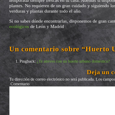
temporada siempre frescas en tu casa. Además si dispone
plantes. No requieren de un gran cuidado y siguiendo los
verduras y plantas durante todo el año.
Si no sabes dónde encontrarlas, disponemos de gran can
ecológicos
de León y Madrid
Un comentario sobre “Huerto 
Pingback:
¿Te atreves con un huerto urbano doméstico?
Deja un 
Tu dirección de correo electrónico no será publicada.
Los campos 
Comentario