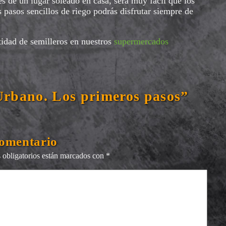
s de un lugar soleado en casa, será muy fácil que los
 pasos sencillos de riego podrás disfrutar siempre de
tidad de semilleros en nuestros
supermercados
Urbano. Los primeros pasos”
comentario
obligatorios están marcados con
*