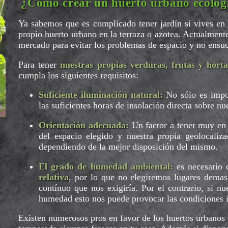
¿Cómo crear un huerto urbano ecológ
Ya sabemos que es complicado tener jardín si vives en 
propio huerto urbano en la terraza o azotea. Actualmen
mercado para evitar los problemas de espacio y no ensu
Para tener
nuestras propias verduras, frutas y horta
cumpla los siguientes requisitos:
Suficiente iluminación natural:
No sólo es impor
las suficientes horas de insolación directa sobre nue
Orientación adecuada:
Un factor a tener muy en 
del espacio elegido y nuestra propia geolocali
dependiendo de la mejor disposición del mismo.
El grado de humedad ambiental:
es necesario q
relativa
, por lo que no elegiremos lugares demas
contínuo que nos exigiría. Por el contrario, si n
humedad esto nos puede provocar las condiciones i
Existen numerosos pros en favor de los huertos urbanos e